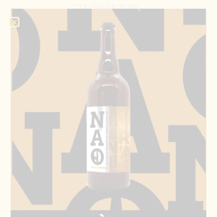
TAVERNES, PUBS
CAVISTES, ÉPICERIES ET MAGASINS
DE PROXIMITÉ
Découvrez nos services personnalisés et adaptés à
vos besoins.
On discute ?