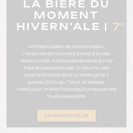
LA BIÈRE DU
MOMENT
ÉVÉNEMENTS ASSOCIATIFS,
CULTURELS ET SPORTIFS
HIVERN’ALE
|
7°
Vous êtes organisateur d’événements et vous
Véritable cadeau de notre brasseur,
souhaitez proposer nos bières pression ?
l’Hivern’Ale est une bière d’hiver à la robe
Nous sommes à votre disposition pour vous
dorée cuivrée, à la mousse dense et au nez
accompagner dans votre projet et nous vous
frais de pamplemousse. En bouche, son
proposons des solutions logistiques et techniques
originalité réside dans un mélange de 3
adaptées afin que votre manifestation soit une
poivres (Sichuan, Timut, et Malabar
réussite.
fumé)
pour un effet
froid chaud unique et une
finale saisissante.
Ils nous font déjà confiance :
les Escale Saint-
Nazaire, les Celtiques de Guérande, Tisse et Métisse,
Nuit de l’Erdre, festival Les Garennes,…
EN SAVOIR PLUS
La brasserie NAO, en partenariat avec Maison Fisselier,
vous propose également des cocktails pret à boire en