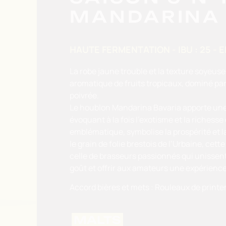
MANDARINA 
HAUTE FERMENTATION - IBU : 25 - E
La robe jaune trouble et la texture soyeuse
aromatique de fruits tropicaux, dominé pa
poivrée.
Le houblon Mandarina Bavaria apporte une 
évoquant à la fois l’exotisme et la richess
emblématique, symbolise la prospérité et la
le grain de folie brestois de l’Urbaine, cet
celle de brasseurs passionnés qui unissent 
goût et offrir aux amateurs une expérienc
Accord bières et mets : Rouleaux de printemp
MALTS