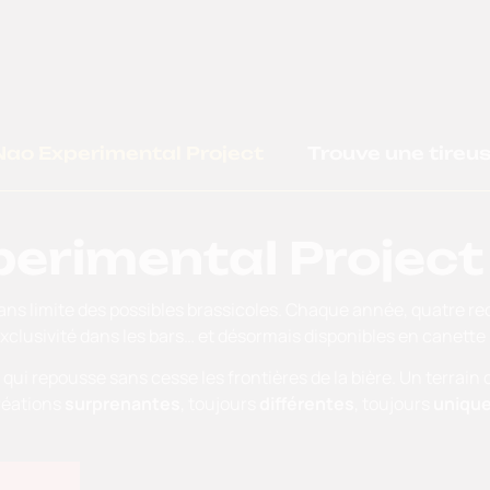
Nao Experimental Project
Trouve une tireu
erimental Project
n sans limite des possibles brassicoles. Chaque année, quatre 
clusivité dans les bars… et désormais disponibles en canette 
qui repousse sans cesse les frontières de la bière. Un terrain d
réations
surprenantes
, toujours
différentes
, toujours
uniqu