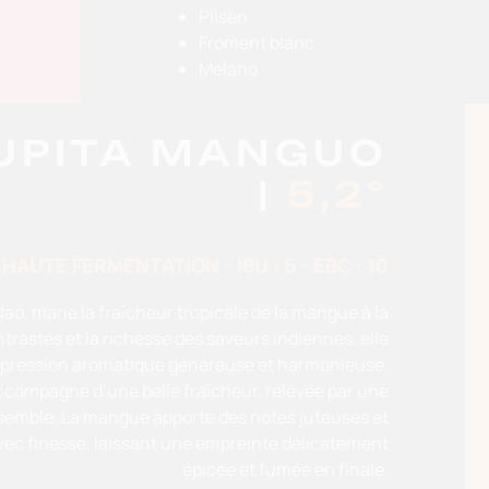
Pilsen
Froment blanc
Melano
LUPITA MANGUO
|
5,2°
HAUTE FERMENTATION - IBU : 6 - EBC : 10
ao, marie la fraîcheur tropicale de la mangue à la
trastes et la richesse des saveurs indiennes, elle
xpression aromatique généreuse et harmonieuse.
accompagne d’une belle fraîcheur, relevée par une
nsemble. La mangue apporte des notes juteuses et
vec finesse, laissant une empreinte délicatement
épicée et fumée en finale.