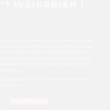
°1
WEISSBIER
|
C : 9
mentation, la Brasserie Nao signe une Weissbier dorée
e. Au nez, elle révèle des notes de banane mûre, de
uche citronnée. En bouche, le froment apporte une
el équilibre entre douceur maltée, fraîcheur fruitée
ale et pleine de caractère, cette Weissbier invite au
thentiques.
é, p
oulet tandoori ou brochettes de volaille épicées
 à la banane
HOUBLONS