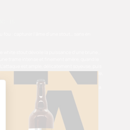
C : 15
peu fou : capturer l’âme d’une stout… sans en
tte white stout dévoile la puissance d’une brune…
se une trame intense et finement amère, quand le
L’attaque est ample, délicatement soyeuse, puis
hocolatés et caféinés. Intrigante mais accessible,
iginalité.
ie les apparences, bouscule les codes et célèbre la
s crémeux Desserts chocolatés, tiramisu