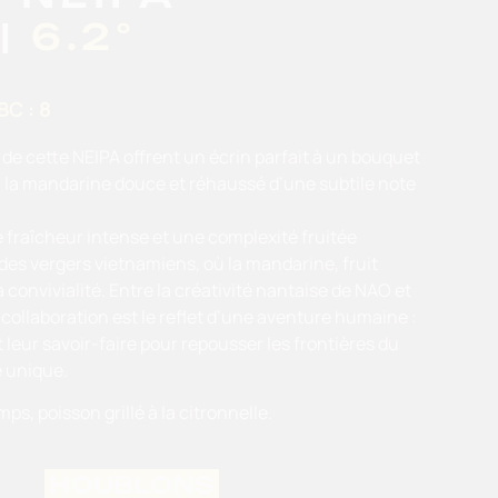
|
6.2°
BC : 8
 de cette NEIPA offrent un écrin parfait à un bouquet
r la mandarine douce et réhaussé d’une subtile note
fraîcheur intense et une complexité fruitée
e des vergers vietnamiens, où la mandarine, fruit
 convivialité. Entre la créativité nantaise de NAO et
te collaboration est le reflet d’une aventure humaine :
leur savoir-faire pour repousser les frontières du
e unique.
s, poisson grillé à la citronnelle.
HOUBLONS