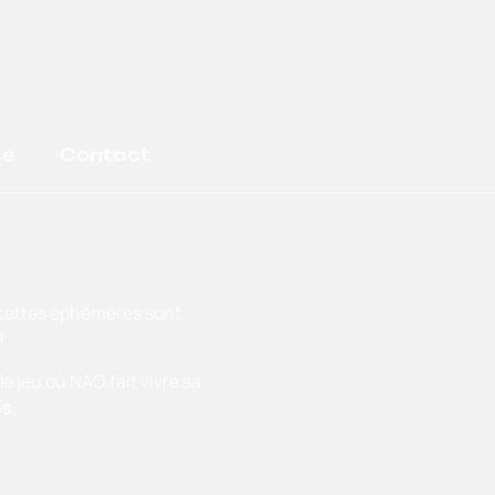
se
Contact
recettes éphémères sont
!
e jeu où NAO fait vivre sa
es
.