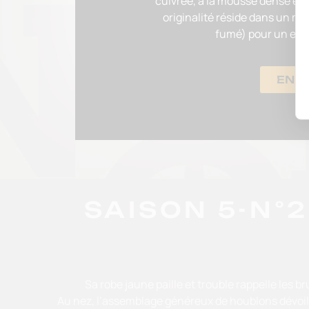
cuivrée, à la mousse dense et
originalité réside dans un mé
fumé)
pour un eff
EN S
SAISON 5-N°2
Sa robe jaune paille et trouble rappelle les 
Au nez, l’assemblage généreux de houblons dévoile