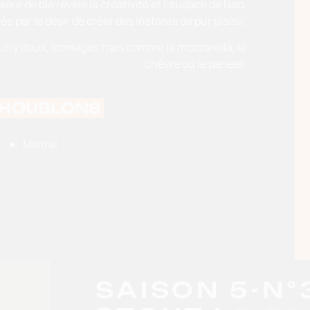
ière de blé révèle la créativité et l’audace de Nao,
e par le désir de créer des instants de pur plaisir.
rry doux, f
romages frais comme la mozzarella, le
chèvre ou le paneer.
HOUBLONS
Mistral
SAISON 5-N°