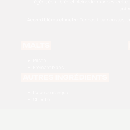
Légère, équilibrée et pleine de nuances, cette b
animé
Accord bières et mets
:
Tandoori, samoussas, cu
MALTS
Pilsen
Froment blanc
AUTRES INGRÉDIENTS
Purée de mangue
Chipotle