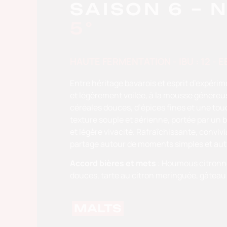
SAISON 6 –
N
5°
HAUTE FERMENTATION - IBU : 12 - EB
Entre héritage bavarois et esprit d’expéri
et légèrement voilée, à la mousse généreus
céréales douces, d’épices fines et une to
texture souple et aérienne, portée par un b
et légère vivacité. Rafraîchissante, convivi
partage autour de moments simples et au
Accord bières et mets
:
Houmous citronn
douces, t
arte au citron meringuée, g
âteau
MALTS