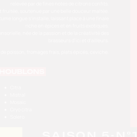
relevée par de fines notes de citrons confits.
t fruitée, soutenue par une belle douceur maltée.
me longue s’installe, laissant place à une finale
riche en épices et en fruits exotiques.
sorielle, née de la passion et de la créativité des
brasseurs d’ici et d’ailleurs.
 de poisson, fromages frais, plats épicés, ceviche.
HOUBLONS
Citra
Mistral
Mosaic
Cryo citra
Solero
SAISON 5-N°